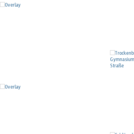
TROCKENBAUARBEITEN IM
GYMNASIUM
HEIMSTETTNER STRASSE
KIRCHHEIM
SCHLÜSSELFERTIGE AUFSTOCKUNG
UND TEILSANIERUNG
ALS GENERALUNTERNEHMER