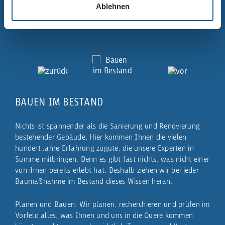
Ablehnen
NE
BAUEN IM BESTAND
PROB
Nichts ist spannender als die Sanierung und Renovierung
Tief
bestehender Gebäude. Hier kommen Ihnen die vielen
Tief
hundert Jahre Erfahrung zugute, die unsere Experten in
baye
Summe mitbringen. Denn es gibt fast nichts, was nicht einer
Gesc
von ihnen bereits erlebt hat. Deshalb ziehen wir bei jeder
Arch
lle,
Baumaßnahme im Bestand dieses Wissen heran.
Gewä
Wahl
en,
Mate
Planen und Bauen: Wir planen, recherchieren und prüfen im
Vorfeld alles, was Ihnen und uns in die Quere kommen