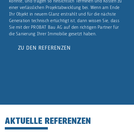
könnte, und tragen so hinsichtlich Terminen und Kosten zu
Unse
einer verlässlichen Projektabwicklung bei. Wenn am Ende
zum 
Ihr Objekt in neuem Glanz erstrahlt und für die nächste
auf 
Generation technisch ertüchtigt ist, dann wissen Sie, dass
PROB
Sie mit der PROBAT Bau AG auf den richtigen Partner für
Ober
d
die Sanierung Ihrer Immobilie gesetzt haben.
Ihre
er
ZU DEN REFERENZEN
ch.
AKTUELLE REFERENZEN