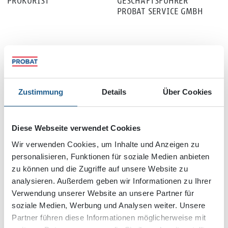
PROKURIST
GESCHÄFTSFÜHRER
PROBAT SERVICE GMBH
MITARBEITER
Zustimmung
Details
Über Cookies
KALKULATION
Diese Webseite verwendet Cookies
Wir verwenden Cookies, um Inhalte und Anzeigen zu
THOMAS MICHALIK
personalisieren, Funktionen für soziale Medien anbieten
GEORGIOS PETROU
DIPL.-ING. (UNIV.)
zu können und die Zugriffe auf unsere Website zu
LEITUNG KALKULATION
MASTER OF ENGINEERING
analysieren. Außerdem geben wir Informationen zu Ihrer
KALKULATOR SF-BAU
Verwendung unserer Website an unsere Partner für
soziale Medien, Werbung und Analysen weiter. Unsere
OBERBAULEITUNG
Partner führen diese Informationen möglicherweise mit