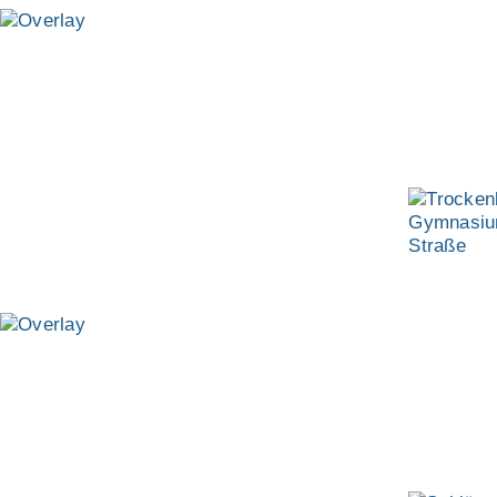
TROCKENBAUARBEITEN IM
GYMNASIUM
HEIMSTETTNER STRASSE
KIRCHHEIM
SCHLÜSSELFERTIGE
AUFSTOCKUNG
UND TEILSANIERUNG
ALS GENERALUNTERNEHMER