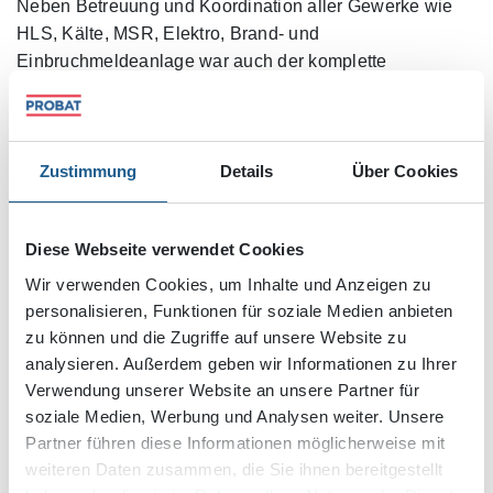
Neben Betreuung und Koordination aller Gewerke wie
HLS, Kälte, MSR, Elektro, Brand- und
Einbruchmeldeanlage war auch der komplette
Innenausbau einschließlich technischer Ausrüstung wie
Kassensystem, Küchen- und Schanktechnik Teil des
Auftrags.
Zustimmung
Details
Über Cookies
Unsere Profis vom Trockenbau haben ganze Arbeit
geleistet: So sind im Inneren der Halle architektonisch
Diese Webseite verwendet Cookies
anspruchsvolle Räume für Geburtstagsfeiern mit runden
Zugängen sowie auch aufwändig ausgeführte Theken-
Wir verwenden Cookies, um Inhalte und Anzeigen zu
und Sitzmöbel entstanden, damit sich die Kinder und
personalisieren, Funktionen für soziale Medien anbieten
deren Eltern rundum wohlfühlen.
zu können und die Zugriffe auf unsere Website zu
analysieren. Außerdem geben wir Informationen zu Ihrer
Verwendung unserer Website an unsere Partner für
soziale Medien, Werbung und Analysen weiter. Unsere
Partner führen diese Informationen möglicherweise mit
weiteren Daten zusammen, die Sie ihnen bereitgestellt