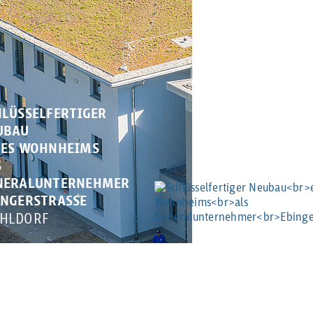
HLÜSSELFERTIGER
UBAU
NES WOHNHEIMS
S
NERALUNTERNEHMER
INGERSTRASSE
HLDORF