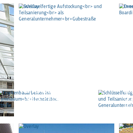
SCHLÜSSELFERTIGE
AUFSTOCKUNG
UND TEILSANIERUNG
IN
ALS
IN
GENERALUNTERNEHMER
BO
GUBESTRASSE
LEV
MÜNCHEN
MÜ