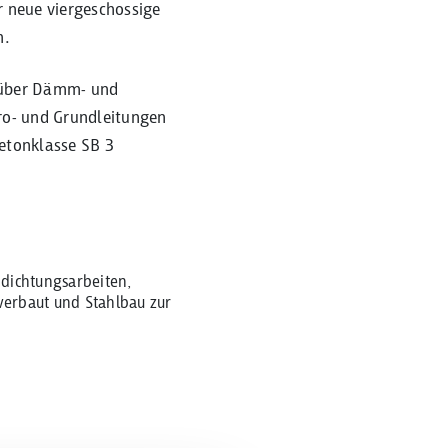
r neue viergeschossige
n.
 über Dämm- und
ro- und Grundleitungen
etonklasse SB 3