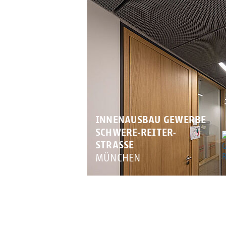
INNENAUSBAU GEWERBE
SCHWERE-REITER-
STRASSE
MÜNCHEN