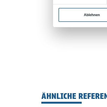
Bär, Stadelmann, Stöcker
und Stadtplaner PartGm
Ablehnen
ÄHNLICHE REFERE