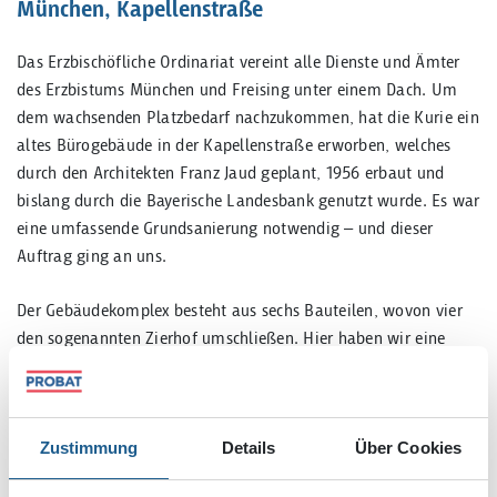
München, Kapellenstraße
Das Erzbischöfliche Ordinariat vereint alle Dienste und Ämter
des Erzbistums München und Freising unter einem Dach. Um
dem wachsenden Platzbedarf nachzukommen, hat die Kurie ein
altes Bürogebäude in der Kapellenstraße erworben, welches
durch den Architekten Franz Jaud geplant, 1956 erbaut und
bislang durch die Bayerische Landesbank genutzt wurde. Es war
eine umfassende Grundsanierung notwendig – und dieser
Auftrag ging an uns.
Der Gebäudekomplex besteht aus sechs Bauteilen, wovon vier
den sogenannten Zierhof umschließen. Hier haben wir eine
Tiefgarage errichtet, deren Einfahrt durch den Bestandsbau
geführt werden musste. Um die Statik zu erhalten, haben
unsere Experten mittels aufwändiger Stahlbaukonstruktionen
Zustimmung
Details
Über Cookies
und hydraulischer Hebewerke die Last während des Baus
verlagert. Dieses Prinzip fand auch im Rahmen der