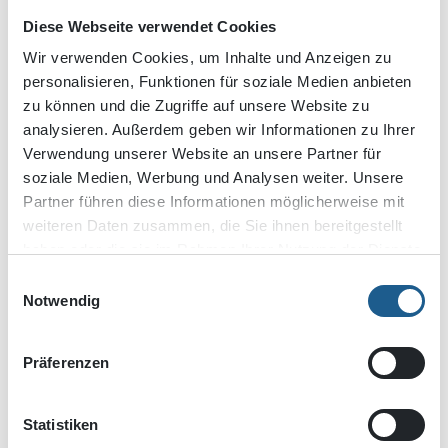
umfangreichen Fassadensanierung Anwendung.
Diese Webseite verwendet Cookies
Heute arbeiten am neuen, zentral gelegenen Hauptstandort des
Wir verwenden Cookies, um Inhalte und Anzeigen zu
personalisieren, Funktionen für soziale Medien anbieten
Erzbischöflichen Ordinariats etwa 400 Menschen im Dienst der
zu können und die Zugriffe auf unsere Website zu
Katholischen Kirche.
analysieren. Außerdem geben wir Informationen zu Ihrer
Verwendung unserer Website an unsere Partner für
soziale Medien, Werbung und Analysen weiter. Unsere
BAUHERR:
Partner führen diese Informationen möglicherweise mit
Erzbischöfliche Ordinariat München
weiteren Daten zusammen, die Sie ihnen bereitgestellt
haben oder die sie im Rahmen Ihrer Nutzung der Dienste
PLANUNG:
gesammelt haben.
Einwilligungsauswahl
Fink + Jocher Gesellschaft von Architekten und Stadtplanern
Notwendig
mbH
Präferenzen
TRAGWERKSPLANUNG:
Barthel & Maus Beratende Ingenieure GmbH
Statistiken