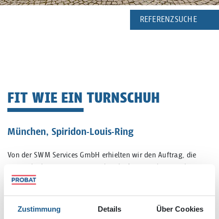
REFERENZSUCHE
FIT WIE EIN TURNSCHUH
München, Spiridon-Louis-Ring
Von der SWM Services GmbH erhielten wir den Auftrag, die
unterirdischen WC-, Lager- und Technikräume des Münchner
Olympiastadions für die Austragung der European
Championships 2022 zu sanieren. Bei diesem Projekt waren wir
für die kompletten Baumeister- und Kanalarbeiten
Zustimmung
Details
Über Cookies
verantwortlich. Nach der vollständigen Entkernung der