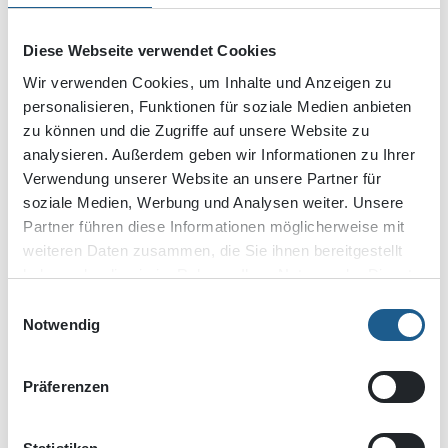
Bestandsbauten inklusive Abbruch der Bestandsbodenplatte
verlegten wir die neuen Grundleitungen. Anschließend wurden
Diese Webseite verwendet Cookies
die WCs mit neuer Bodenplatte und Innenausbau versehen.
Wir verwenden Cookies, um Inhalte und Anzeigen zu
Übrigens: Die Mauerarbeiten führten wir getreu dem
personalisieren, Funktionen für soziale Medien anbieten
ursprünglichen Kreuzfugenmauerwerk mit Betonsteinen aus.
zu können und die Zugriffe auf unsere Website zu
analysieren. Außerdem geben wir Informationen zu Ihrer
Verwendung unserer Website an unsere Partner für
soziale Medien, Werbung und Analysen weiter. Unsere
Partner führen diese Informationen möglicherweise mit
weiteren Daten zusammen, die Sie ihnen bereitgestellt
BAUHERR:
haben oder die sie im Rahmen Ihrer Nutzung der Dienste
SWM Services GmbH
gesammelt haben.
Einwilligungsauswahl
Notwendig
ARCHITEKT:
Köhler Architekten + beratende Ingenieure GmbH
Präferenzen