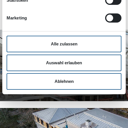
Statistiken
ÄHNLICHE REFERENZEN
Marketing
Alle zulassen
Auswahl erlauben
TROCKENBAUARBEITEN IM
GYMNASIUM
Ablehnen
HEIMSTETTNER STRASSE
KIRCHHEIM