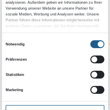
analysieren. Außerdem geben wir Informationen zu Ihrer
Verwendung unserer Website an unsere Partner für
BAUHERR:
soziale Medien, Werbung und Analysen weiter. Unsere
Soziale Dienste Psychatrie gemeinnützige GmbH
Partner führen diese Informationen möglicherweise mit
weiteren Daten zusammen, die Sie ihnen bereitgestellt
ARCHITEKT:
haben oder die sie im Rahmen Ihrer Nutzung der Dienste
bks & partner bauer reichert seitz architekten mbb
gesammelt haben.
Einwilligungsauswahl
Notwendig
Präferenzen
Statistiken
Marketing